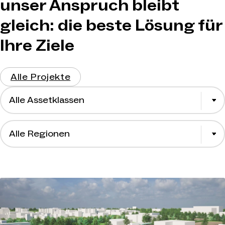
unser Anspruch bleibt
T
+49 202 256299-0
gleich: die beste Lösung für
Jetzt Kontakt
aufnehmen
Ihre Ziele
Alle Projekte