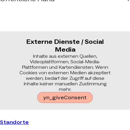
betreiben.
Wir verbinden politische Ziele, Budgetvorgaben und
bauliche Umsetzung in realisierbaren Projekten
Externe Dienste / Social
Media
Inhalte aus externen Quellen,
Videoplattformen, Social-Media-
Plattformen und Kartendiensten. Wenn
Cookies von externen Medien akzeptiert
werden, bedarf der Zugriff auf diese
Inhalte keiner manuellen Zustimmung
mehr.
yn_giveConsent
Standorte