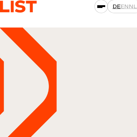
DE
EN
NL
LEISTUNGEN
ASSETKLASSEN
STANDORTE
PROJEKTE
NEWS
GESELLSCHAFTEN
DAS IST LIST
KARRIERE
KONTAKT