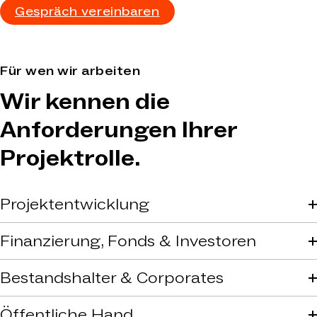
Gespräch vereinbaren
Für wen wir arbeiten
Wir kennen die
Anforderungen Ihrer
Projektrolle.
Projektentwicklung
Wir kennen den Druck aus Projektentwicklung:
Entscheidungen müssen schnell, wirtschaftlich und
Finanzierung, Fonds & Investoren
genehmigungsfähig sein.
Wir schaffen belastbare Entscheidungsgrundlagen für
Investitionen, Risiken und regulatorische Anforderungen.
Bestandshalter & Corporates
Wir unterstützen dabei, Immobilienbestände strategisch
weiterzuentwickeln und langfristig wirtschaftlich zu
Öffentliche Hand