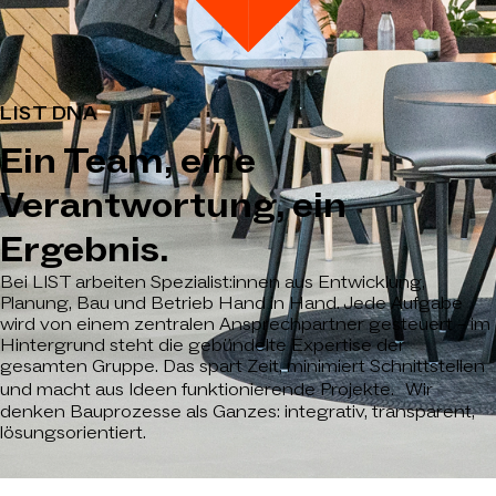
LIST DNA
Ein Team, eine
Verantwortung, ein
Ergebnis.
Bei LIST arbeiten Spezialist:innen aus Entwicklung,
Planung, Bau und Betrieb Hand in Hand. Jede Aufgabe
wird von einem zentralen Ansprechpartner gesteuert – im
Hintergrund steht die gebündelte Expertise der
gesamten Gruppe. Das spart Zeit, minimiert Schnittstellen
und macht aus Ideen funktionierende Projekte. Wir
denken Bauprozesse als Ganzes: integrativ, transparent,
lösungsorientiert.