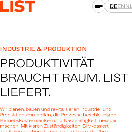
DE
EN
N
LEISTUNGEN
INDUSTRIE & PRODUKTION
ASSETKLASSEN
PRODUKTIVITÄT
STANDORTE
PROJEKTE
BRAUCHT RAUM.
LIST
NEWS
LIEFERT.
GESELLSCHAFTEN
DAS IST LIST
Wir planen, bauen und revitalisieren Industrie- und
KARRIERE
Produktionsimmobilien, die Prozesse beschleunigen,
Betriebskosten senken und Nachhaltigkeit messbar
KONTAKT
machen. Mit klaren Zuständigkeiten, BIM-basiert,
zertifizierungsbereit – und einem Team, das Ihre