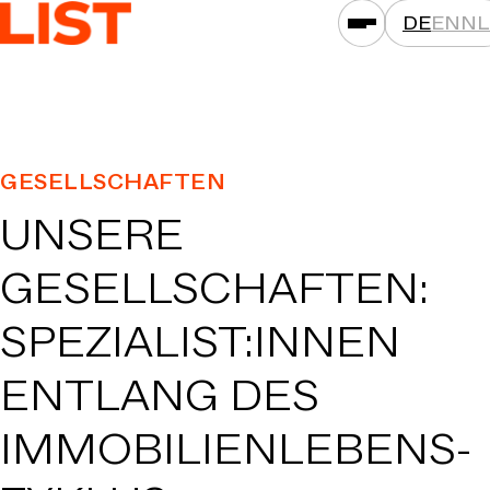
DE
EN
NL
LEISTUNGEN
GESELLSCHAFTEN
ASSETKLASSEN
UNSERE
STANDORTE
PROJEKTE
GESELLSCHAFTEN:
NEWS
SPEZIALIST:INNEN
GESELLSCHAFTEN
ENTLANG DES
DAS IST LIST
KARRIERE
IMMOBILIEN­LEBENS­
KONTAKT