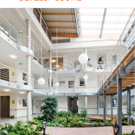
LIST Develop
Commercial
Ihr Partner für Hospitality und Wohnen: Wir
entwickeln und realisieren Projekte ganzheitlich –
vernetzt, verantwortungsvoll und mit klarem Ziel.
Mehr zur Gesellschaft