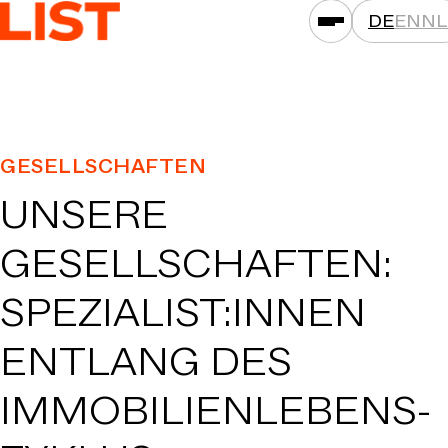
DE
EN
NL
LEISTUNGEN
GESELLSCHAFTEN
ASSETKLASSEN
UNSERE
STANDORTE
PROJEKTE
GESELLSCHAFTEN:
NEWS
SPEZIALIST:INNEN
GESELLSCHAFTEN
ENTLANG DES
DAS IST LIST
KARRIERE
IMMOBILIEN­LEBENS­
KONTAKT