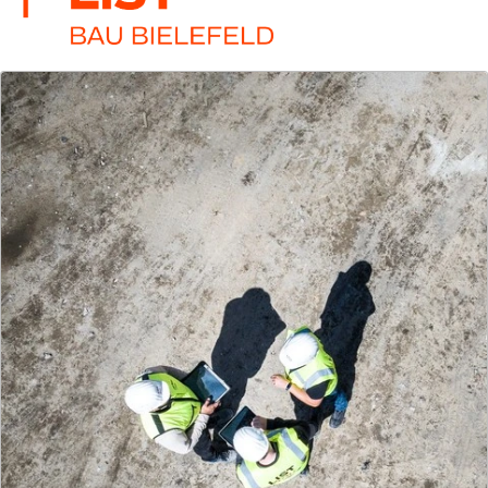
LIST Bau Nordhorn
Ihr One-Stop-Shop für erfolgreiche Bauprojekte –
terminsicher, budgettreu, reibungslos und stets
auf Augenhöhe.
Mehr zur Gesellschaft