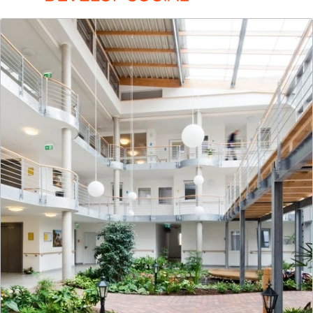
LIST Develop
Commercial
Ihr Partner für Hospitality und Wohnen: Wir
entwickeln und realisieren Projekte ganzheitlich –
vernetzt, verantwortungsvoll und mit klarem Ziel.
Mehr zur Gesellschaft