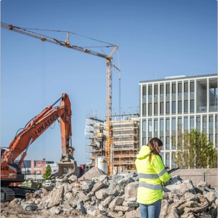
LIST Bau Köln
Als Ihr Partner von Anfang an dabei – nachhaltig,
wirtschaftlich, schlüsselfertig. So bauen wir
Wohnraum in NRW.
Mehr zur Gesellschaft