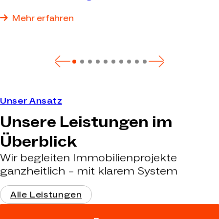
Bestandsumbau bis zum schlüsselfertigen Neubau
realisieren wir genau die Immobilie, die Ihre Anforderungen
Mehr erfahren
bestmöglich erfüllt.
Unser Ansatz
Unsere Leistungen im
Überblick
Wir begleiten Immobilienprojekte
ganzheitlich – mit klarem System
Alle Leistungen