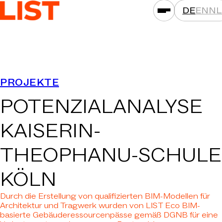
DE
EN
NL
LEISTUNGEN
PROJEKTE
ASSETKLASSEN
POTENZIALANALYSE
STANDORTE
PROJEKTE
KAISERIN-
NEWS
THEOPHANU-SCHULE
GESELLSCHAFTEN
KÖLN
DAS IST LIST
KARRIERE
Durch die Erstellung von qualifizierten BIM-Modellen für
Architektur und Tragwerk wurden von LIST Eco BIM-
KONTAKT
basierte Gebäuderessourcenpässe gemäß DGNB für eine