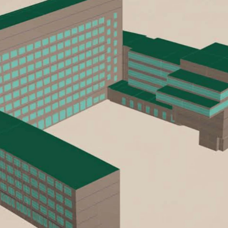
GESELLS
DAS
K