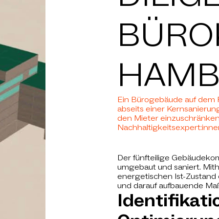
NEWS
BÜRO
CHAFTEN
 IST LIST
HAMB
ARRIERE
Ein Bürogebäude auf dem P
abseits einer Kernsanierun
den Mieter einzuschränke
Nachhaltigkeitsexpert:inn
KONTAKT
Der fünfteilige Gebäudeko
umgebaut und saniert. Mith
energetischen Ist-Zustand
und darauf aufbauende Ma
Identifikati