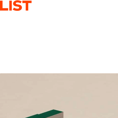
LEI
ASSET
ST
P