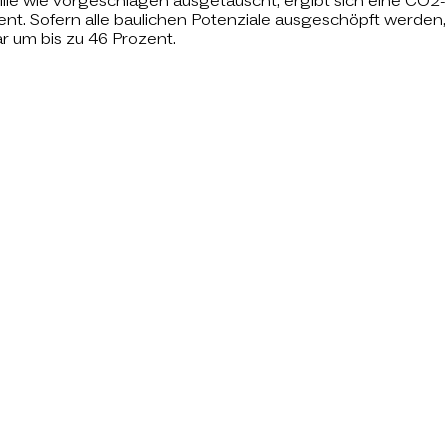
lie wie vorgeschlagen ausgetauscht, ergibt sich eine CO2-
ent. Sofern alle baulichen Potenziale ausgeschöpft werden,
r um bis zu 46 Prozent.