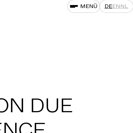
MENÜ
DE
EN
NL
ON DUE
ENCE