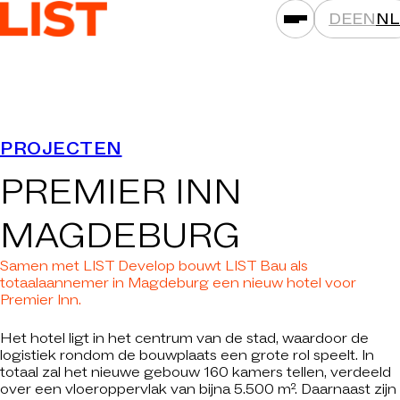
DE
EN
NL
PRESTATIES
PROJECTEN
ASSETKLASSEN
PREMIER INN
LOCATIES
PROJECTEN
MAGDEBURG
NIEUWS
Samen met LIST Develop bouwt LIST Bau als
MAATSCHAPPIJEN
totaalaannemer in Magdeburg een nieuw hotel voor
Premier Inn.
DAT IS LIST
Het hotel ligt in het centrum van de stad, waardoor de
CARRIÈRE
logistiek rondom de bouwplaats een grote rol speelt. In
totaal zal het nieuwe gebouw 160 kamers tellen, verdeeld
CONTACT
over een vloeroppervlak van bijna 5.500 m². Daarnaast zijn