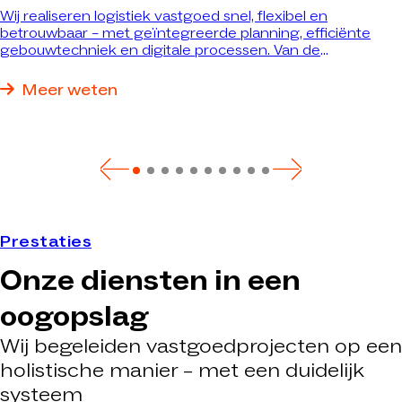
Wij realiseren logistiek vastgoed snel, flexibel en
betrouwbaar – met geïntegreerde planning, efficiënte
gebouwtechniek en digitale processen. Van de
verbouwing van bestaand vastgoed tot sleutelklare
nieuwbouw: wij realiseren precies het pand dat optimaal
Meer weten
aan uw eisen voldoet.
Prestaties
Onze diensten in een
oogopslag
Wij begeleiden vastgoedprojecten op een
holistische manier – met een duidelijk
systeem