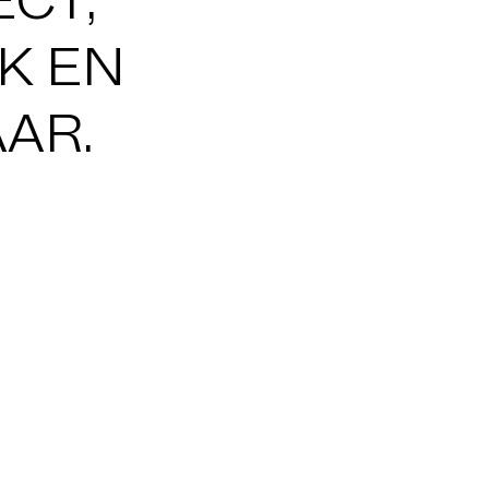
K EN
AAR
.