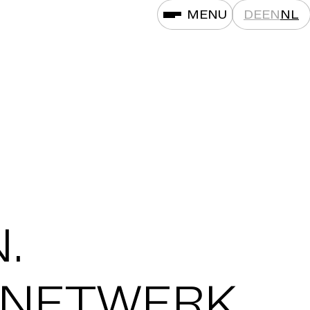
MENU
DE
EN
NL
.
NETWERK