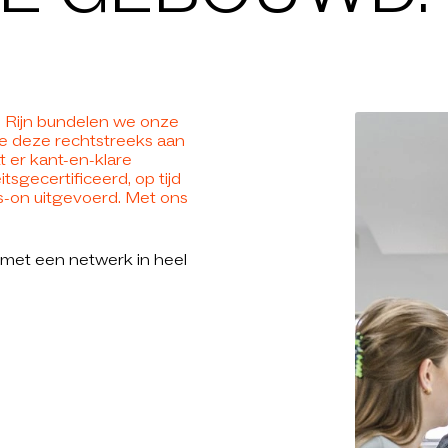
NIEUWS
APPIJEN
T IS LIST
e Rijn bundelen we onze
e deze rechtstreeks aan
t er kant-en-klare
sgecertificeerd, op tijd
ARRIÈRE
s-on uitgevoerd. Met ons
met een netwerk in heel
ONTACT