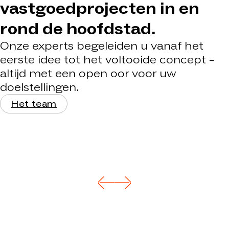
vastgoedprojecten in en
rond de hoofdstad.
Onze experts begeleiden u vanaf het
eerste idee tot het voltooide concept –
altijd met een open oor voor uw
doelstellingen.
Het team
Michael
Stefan
Konen
Krysztofinski
locatiemanager
Senior
LIST Bau
projectmanager
LIST Bouw