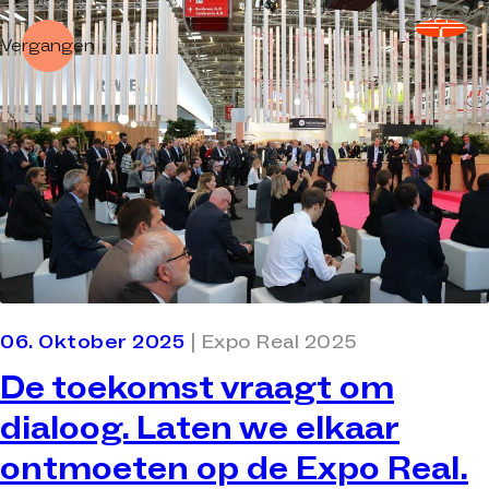
Vergangen
06. Oktober 2025
| Expo Real 2025
De toekomst vraagt om
dialoog. Laten we elkaar
ontmoeten op de Expo Real.