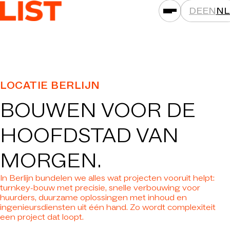
DE
EN
NL
PRESTATIES
LOCATIE BERLIJN
ASSETKLASSEN
BOUWEN VOOR DE
LOCATIES
PROJECTEN
HOOFDSTAD VAN
NIEUWS
MORGEN.
MAATSCHAPPIJEN
In Berlijn bundelen we alles wat projecten vooruit helpt:
DAT IS LIST
turnkey-bouw met precisie, snelle verbouwing voor
huurders, duurzame oplossingen met inhoud en
CARRIÈRE
ingenieursdiensten uit één hand. Zo wordt complexiteit
een project dat loopt.
CONTACT