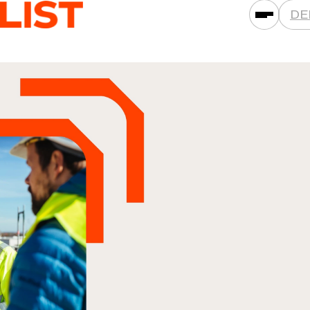
DE
PRESTATIES
ASSETKLASSEN
LOCATIES
PROJECTEN
NIEUWS
MAATSCHAPPIJEN
DAT IS LIST
CARRIÈRE
CONTACT