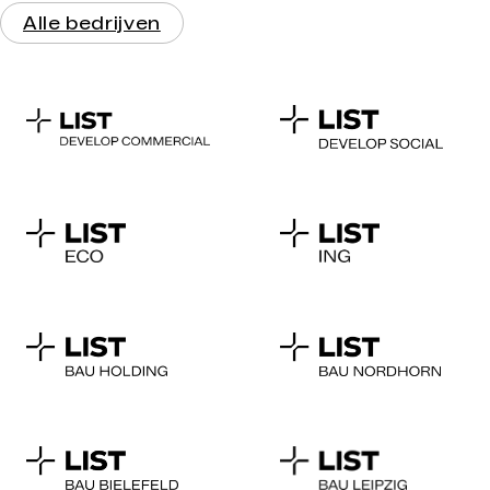
Nordhorn
Oldenburg
Alle bedrijven
NINO-Allee 16
Kleine Kirchenstraße 9
48529 Nordhorn
26122 Oldenburg
T
+49 5921 8840-0
T
+49 441 4806625-0
F +49 5921 8840-400
F +49 441 4806625-79
Contact opnemen
Contact opnemen
Rhein‑Main
Stuttgart
Neukirchner Straße 49
Holzgartenstraße 23
65510 Hünstetten
74321 Bietigheim-
T
+49 6126 92884-0
Bissingen
F +49 6126 92884-22
T
+49 7142 46961-0
Contact opnemen
Contact opnemen
Wiesbaden
Wuppertal
Mainzer Str. 75
Moritzstraße 12
65189 Wiesbaden
42117 Wuppertal
T
+49 7142 46961-0
T
+49 202 256299-0
Contact opnemen
Contact opnemen