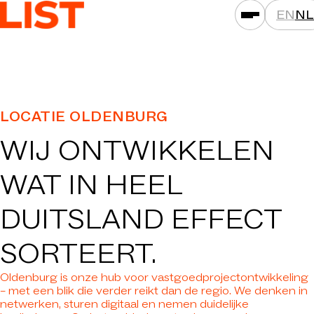
EN
NL
PRESTATIES
LOCATIE OLDENBURG
ASSETKLASSEN
WIJ ONTWIKKELEN
LOCATIES
PROJECTEN
WAT
IN HEEL
NIEUWS
DUITSLAND EFFECT
MAATSCHAPPIJEN
SORTEERT.
DAT IS LIST
CARRIÈRE
Oldenburg is onze hub voor vastgoedprojectontwikkeling
– met een blik die verder reikt dan de regio. We denken in
CONTACT
netwerken, sturen digitaal en nemen duidelijke