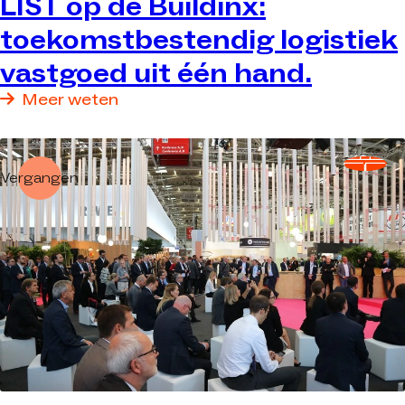
LIST op de Buildinx:
toekomstbestendig logistiek
vastgoed uit één hand.
Meer weten
Vergangen