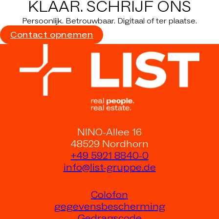
KLAAR.
SCHRIJF ONS
Persoonlijk. Betrouwbaar. Digitaal of ter plaatse.
Contact opnemen
NINO-Allee 16
48529 Nordhorn
+49 5921 8840-0
info@list-gruppe.de
Colofon
gegevensbescherming
Gedragscode