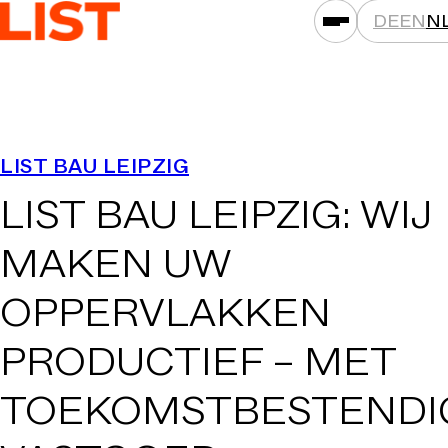
DE
EN
N
PRESTATIES
LIST BAU LEIPZIG
ASSETKLASSEN
LIST BAU LEIPZIG: WIJ
LOCATIES
PROJECTEN
MAKEN UW
NIEUWS
OPPERVLAKKEN
MAATSCHAPPIJEN
PRODUCTIEF –
MET
DAT IS LIST
CARRIÈRE
TOEKOMSTBESTENDI
CONTACT