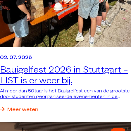
02. 07. 2026
Bauigelfest 2026 in Stuttgart –
LIST is er weer bij.
Al meer dan 50 jaar is het Bauigelfest een van de grootste
door studenten georganiseerde evenementen in de
bouwsector in Zuid-Duitsland – met duizenden studenten.
We waren er weer bij, omdat we graag aanwezig willen zijn
Meer weten
waar jong talent en de sector samenkomen.