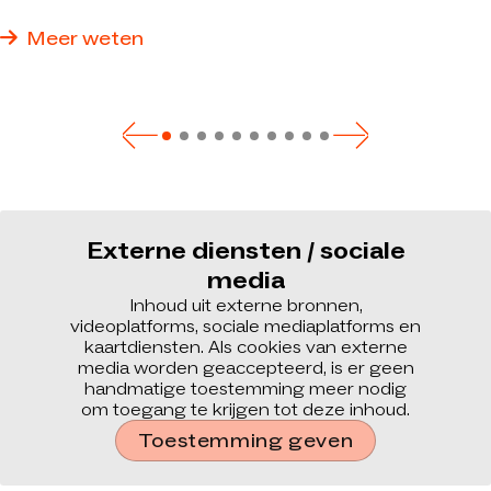
verbouwing van bestaand vastgoed tot sleutelklare
nieuwbouw: wij realiseren precies het pand dat optimaal
Meer weten
aan uw eisen voldoet.
Externe diensten / sociale
media
Inhoud uit externe bronnen,
videoplatforms, sociale mediaplatforms en
kaartdiensten. Als cookies van externe
media worden geaccepteerd, is er geen
handmatige toestemming meer nodig
om toegang te krijgen tot deze inhoud.
Toestemming geven