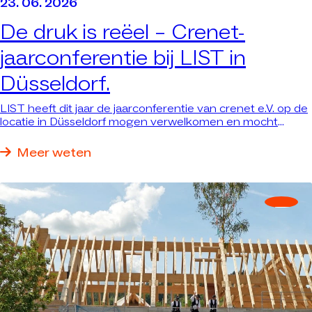
23. 06. 2026
De druk is reëel –
Crenet-
jaarconferentie bij LIST in
Düsseldorf.
LIST heeft dit jaar de jaarconferentie van crenet e.V. op de
locatie in Düsseldorf mogen verwelkomen en mocht
fungeren als platform voor concrete antwoorden op
concrete vragen.
Meer weten