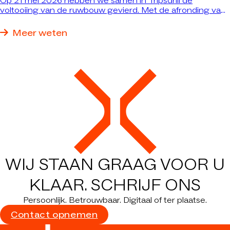
Op 21 mei 2026 hebben we samen in Tripsdrill de
voltooiing van de ruwbouw gevierd. Met de afronding van
de ruwbouwwerkzaamheden voor het nieuwe
belevenisrestaurant en het ontvangstgebouw met
Meer weten
wellnessgedeelte bereikt het grootschalige project
„Hofgut Waldruh” een belangrijke mijlpaal – en krijgt de
grootste individuele investering in de bijna 100-jarige
geschiedenis van Tripsdrill zichtbaar vorm.
WIJ STAAN GRAAG VOOR U
KLAAR.
SCHRIJF ONS
Persoonlijk. Betrouwbaar. Digitaal of ter plaatse.
Contact opnemen