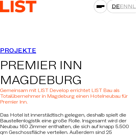
DE
EN
NL
LEISTUNGEN
PROJEKTE
ASSETKLASSEN
PREMIER INN
STANDORTE
PROJEKTE
MAGDEBURG
NEWS
Gemeinsam mit LIST Develop errichtet LIST Bau als
GESELLSCHAFTEN
Totalübernehmer in Magdeburg einen Hotelneubau für
Premier Inn.
DAS IST LIST
Das Hotel ist innerstädtisch gelegen, deshalb spielt die
KARRIERE
Baustellenlogistik eine große Rolle. Insgesamt wird der
Neubau 160 Zimmer enthalten, die sich auf knapp 5.500
KONTAKT
qm Geschossfläche verteilen. Außerdem sind 25