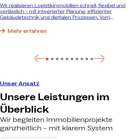
Wir realisieren Logistikimmobilien schnell, flexibel und
verlässlich – mit integrierter Planung, effizienter
Gebäudetechnik und digitalen Prozessen. Vom
Bestandsumbau bis zum schlüsselfertigen Neubau
realisieren wir genau die Immobilie, die Ihre Anforderungen
Mehr erfahren
bestmöglich erfüllt.
Unser Ansatz
Unsere Leistungen im
Überblick
Wir begleiten Immobilienprojekte
ganzheitlich – mit klarem System