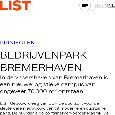
DE
EN
NL
PRESTATIES
PROJECTEN
ASSETKLASSEN
BEDRIJVENPARK
LOCATIES
PROJECTEN
BREMERHAVEN
NIEUWS
In de vissershaven van Bremerhaven is
MAATSCHAPPIJEN
een nieuwe logistieke campus van
ongeveer 76.000 m² ontstaan.
DAT IS LIST
CARRIÈRE
LIST Gebouw kreeg van DLH de opdracht voor de
sleutelklare nieuwbouw van dit moderne en duurzame
CONTACT
pand. De huurder is de containervervoerder Maersk. De