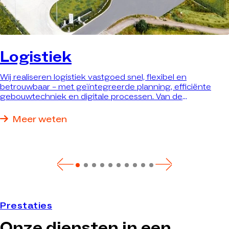
Logistiek
Wij realiseren logistiek vastgoed snel, flexibel en
betrouwbaar – met geïntegreerde planning, efficiënte
gebouwtechniek en digitale processen. Van de
verbouwing van bestaand vastgoed tot sleutelklare
nieuwbouw: wij realiseren precies het pand dat optimaal
Meer weten
aan uw eisen voldoet.
Prestaties
Onze diensten in een