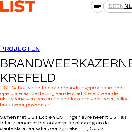
DE
EN
NL
PRESTATIES
PROJECTEN
ASSETKLASSEN
BRANDWEERKAZERN
LOCATIES
PROJECTEN
KREFELD
NIEUWS
LIST Gebouw heeft de onderhandelingsprocedure met
MAATSCHAPPIJEN
openbare aanbesteding van de stad Krefeld voor de
nieuwbouw van een brandweerkazerne voor de vrijwillige
DAT IS LIST
brandweer gewonnen.
CARRIÈRE
Samen met LIST Eco en LIST Ingenieure neemt LIST als
totaal aannemer het ontwerp, de planning en de
CONTACT
sleutelklare realisatie voor zijn rekening. Ook is