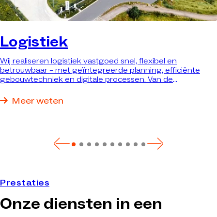
Logistiek
Wij realiseren logistiek vastgoed snel, flexibel en
betrouwbaar – met geïntegreerde planning, efficiënte
gebouwtechniek en digitale processen. Van de
verbouwing van bestaand vastgoed tot sleutelklare
nieuwbouw: wij realiseren precies het pand dat optimaal
Meer weten
aan uw eisen voldoet.
Prestaties
Onze diensten in een