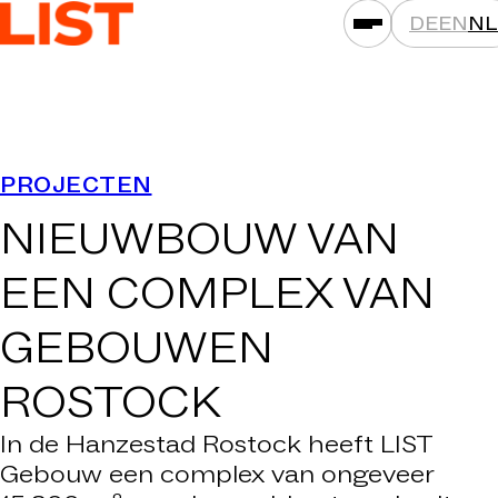
DE
EN
NL
PRESTATIES
PROJECTEN
ASSETKLASSEN
NIEUWBOUW VAN
LOCATIES
PROJECTEN
EEN COMPLEX VAN
NIEUWS
GEBOUWEN
MAATSCHAPPIJEN
ROSTOCK
DAT IS LIST
CARRIÈRE
In de Hanzestad Rostock heeft LIST
Gebouw een complex van ongeveer
CONTACT