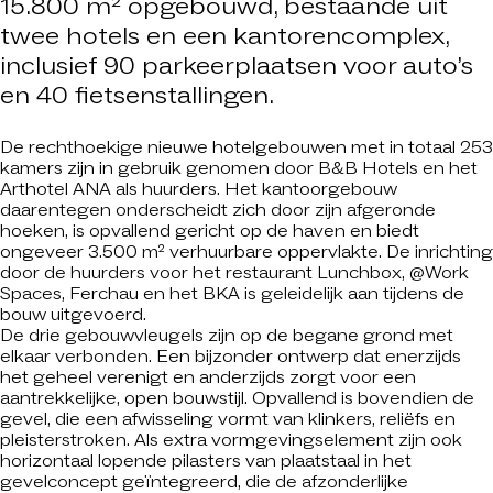
15.800 m² opgebouwd, bestaande uit
twee hotels en een kantorencomplex,
inclusief 90 parkeerplaatsen voor auto’s
en 40 fietsenstallingen.
De rechthoekige nieuwe hotelgebouwen met in totaal 253
kamers zijn in gebruik genomen door B&B Hotels en het
Arthotel ANA als huurders. Het kantoorgebouw
daarentegen onderscheidt zich door zijn afgeronde
hoeken, is opvallend gericht op de haven en biedt
ongeveer 3.500 m² verhuurbare oppervlakte. De inrichting
door de huurders voor het restaurant Lunchbox, @Work
Spaces, Ferchau en het BKA is geleidelijk aan tijdens de
bouw uitgevoerd.
De drie gebouwvleugels zijn op de begane grond met
elkaar verbonden. Een bijzonder ontwerp dat enerzijds
het geheel verenigt en anderzijds zorgt voor een
aantrekkelijke, open bouwstijl. Opvallend is bovendien de
gevel, die een afwisseling vormt van klinkers, reliëfs en
pleisterstroken. Als extra vormgevingselement zijn ook
horizontaal lopende pilasters van plaatstaal in het
gevelconcept geïntegreerd, die de afzonderlijke