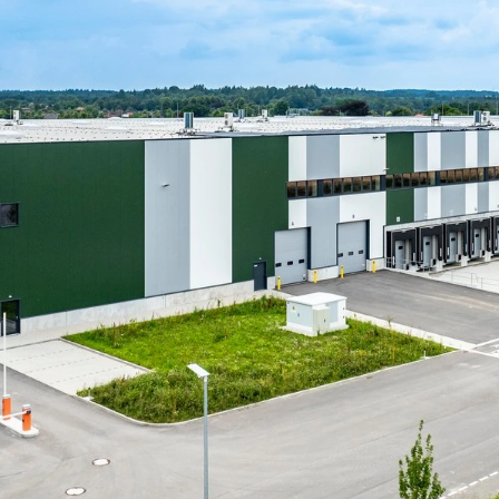
MAATSCH
DA
C
C