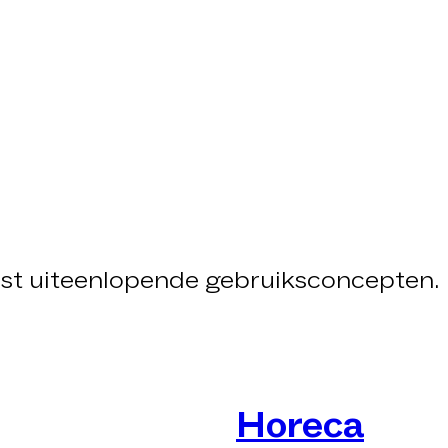
n
est uiteenlopende gebruiksconcepten.
Horeca