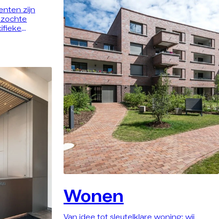
nten zijn
ezochte
ifieke
 beste
 begin mee
timaliseren de
 leveren
jn – zowel
gasten en
één dak.
Wonen
Van idee tot sleutelklare woning: wij