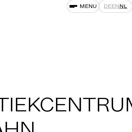
MENU
DE
EN
NL
STIEKCENTRU
AHN