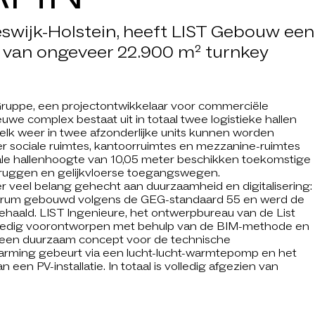
eeswijk-Holstein, heeft LIST Gebouw een
m van ongeveer 22.900 m² turnkey
uppe, een projectontwikkelaar voor commerciële
we complex bestaat uit in totaal twee logistieke hallen
e elk weer in twee afzonderlijke units kunnen worden
er sociale ruimtes, kantoorruimtes en mezzanine-ruimtes
yale hallenhoogte van 10,05 meter beschikken toekomstige
dbruggen en gelijkvloerse toegangswegen.
der veel belang gehecht aan duurzaamheid en digitalisering:
entrum gebouwd volgens de GEG-standaard 55 en werd de
haald. LIST Ingenieure, het ontwerpbureau van de List
lledig voorontworpen met behulp van de BIM-methode en
 een duurzaam concept voor de technische
arming gebeurt via een lucht-lucht-warmtepomp en het
 een PV-installatie. In totaal is volledig afgezien van