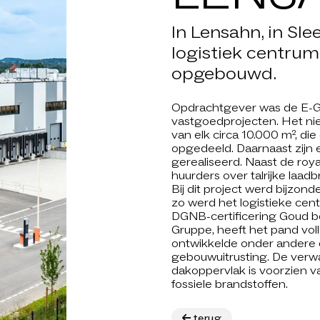
NIEUWS
In Lensahn, in Sl
APPIJEN
logistiek centru
opgebouwd.
T IS LIST
Opdrachtgever was de E-Gr
vastgoedprojecten. Het nieu
van elk circa 10.000 m², di
ARRIÈRE
opgedeeld. Daarnaast zijn 
gerealiseerd. Naast de ro
huurders over talrijke laa
ONTACT
Bij dit project werd bijzon
zo werd het logistieke c
DGNB-certificering Goud be
Gruppe, heeft het pand vo
ontwikkelde onder andere
gebouwuitrusting. De verw
dakoppervlak is voorzien van
fossiele brandstoffen.
terug