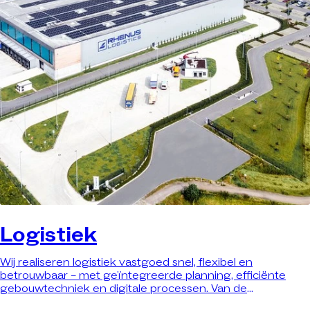
Logistiek
Wij realiseren logistiek vastgoed snel, flexibel en
betrouwbaar – met geïntegreerde planning, efficiënte
gebouwtechniek en digitale processen. Van de
verbouwing van bestaand vastgoed tot sleutelklare