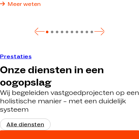
nieuwbouw: wij realiseren precies het pand dat optimaal
Meer weten
aan uw eisen voldoet.
Prestaties
Onze diensten in een
oogopslag
Wij begeleiden vastgoedprojecten op een
holistische manier – met een duidelijk
systeem
Alle diensten