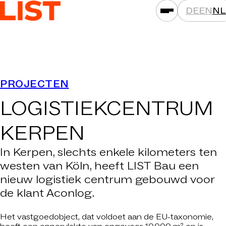
DE
EN
NL
PRESTATIES
PROJECTEN
ASSETKLASSEN
LOGISTIEKCENTRUM
LOCATIES
PROJECTEN
KERPEN
NIEUWS
In Kerpen, slechts enkele kilometers ten
MAATSCHAPPIJEN
westen van Köln, heeft LIST Bau een
nieuw logistiek centrum gebouwd voor
DAT IS LIST
de klant Aconlog.
CARRIÈRE
CONTACT
Het vastgoedobject, dat voldoet aan de EU-taxonomie,