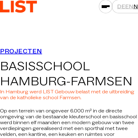
DE
EN
N
PRESTATIES
PROJECTEN
ASSETKLASSEN
BASISSCHOOL
LOCATIES
PROJECTEN
HAMBURG-FARMSEN
NIEUWS
In Hamburg werd LIST Gebouw belast met de uitbreiding
MAATSCHAPPIJEN
van de katholieke school Farmsen.
DAT IS LIST
Op een terrein van ongeveer 6.000 m² in de directe
omgeving van de bestaande kleuterschool en basisschool
CARRIÈRE
werd binnen elf maanden een modern gebouw van twee
verdiepingen gerealiseerd met een sporthal met twee
CONTACT
velden, een kantine, een keuken en ruimtes voor