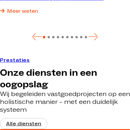
verbouwing van bestaand vastgoed tot sleutelklare
nieuwbouw: wij realiseren precies het pand dat optimaal
Meer weten
aan uw eisen voldoet.
Prestaties
Onze diensten in een
oogopslag
Wij begeleiden vastgoedprojecten op een
holistische manier – met een duidelijk
systeem
Alle diensten