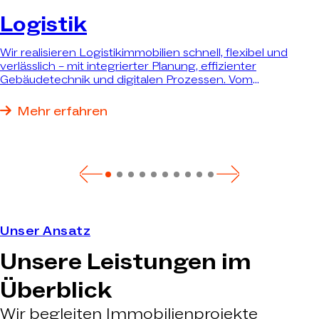
Logistik
Wir realisieren Logistikimmobilien schnell, flexibel und
verlässlich – mit integrierter Planung, effizienter
Gebäudetechnik und digitalen Prozessen. Vom
Bestandsumbau bis zum schlüsselfertigen Neubau
realisieren wir genau die Immobilie, die Ihre Anforderungen
Mehr erfahren
bestmöglich erfüllt.
Unser Ansatz
Unsere Leistungen im
Überblick
Wir begleiten Immobilienprojekte