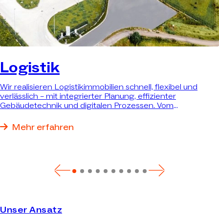
Logistik
Wir realisieren Logistikimmobilien schnell, flexibel und
verlässlich – mit integrierter Planung, effizienter
Gebäudetechnik und digitalen Prozessen. Vom
Bestandsumbau bis zum schlüsselfertigen Neubau
realisieren wir genau die Immobilie, die Ihre Anforderungen
Mehr erfahren
bestmöglich erfüllt.
Unser Ansatz