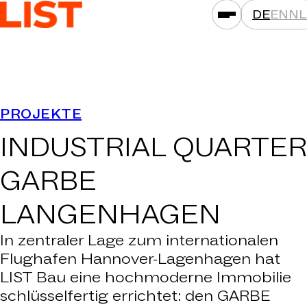
DE
EN
NL
LEISTUNGEN
PROJEKTE
ASSETKLASSEN
INDUSTRIAL QUARTER
STANDORTE
PROJEKTE
GARBE
NEWS
LANGENHAGEN
GESELLSCHAFTEN
In zentraler Lage zum internationalen
DAS IST LIST
Flughafen Hannover-Lagenhagen hat
KARRIERE
LIST Bau eine hochmoderne Immobilie
KONTAKT
schlüsselfertig errichtet: den GARBE