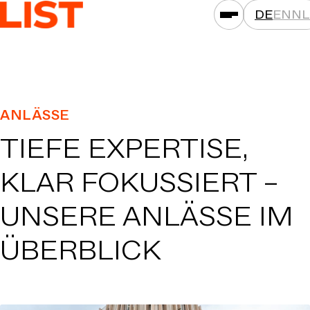
DE
EN
NL
LEISTUNGEN
ANLÄSSE
ASSETKLASSEN
TIEFE EXPERTISE,
STANDORTE
PROJEKTE
KLAR FOKUSSIERT –
NEWS
UNSERE ANLÄSSE IM
GESELLSCHAFTEN
ÜBERBLICK
DAS IST LIST
KARRIERE
KONTAKT