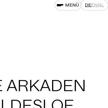
MENÜ
DE
EN
NL
E ARKADEN
OLDESLOE