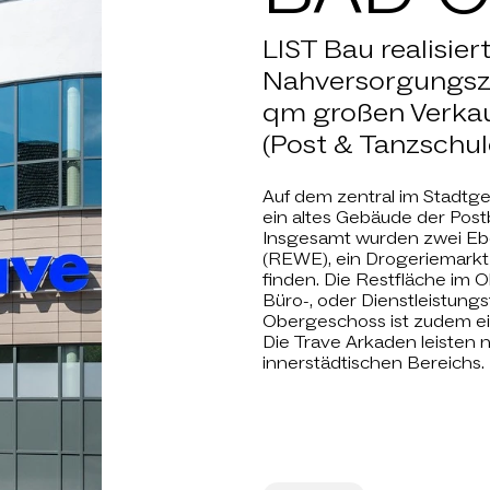
NEWS
LIST Bau realisie
CHAFTEN
Nahversorgungsze
qm großen Verkauf
 IST LIST
(Post & Tanzschul
Auf dem zentral im Stadtg
ARRIERE
ein altes Gebäude der Pos
Insgesamt wurden zwei Ebe
(REWE), ein Drogeriemarkt 
finden. Die Restfläche im O
KONTAKT
Büro-, oder Dienstleistun
Obergeschoss ist zudem ein
Die Trave Arkaden leisten 
innerstädtischen Bereichs.