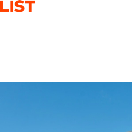
LEI
ASSET
ST
P