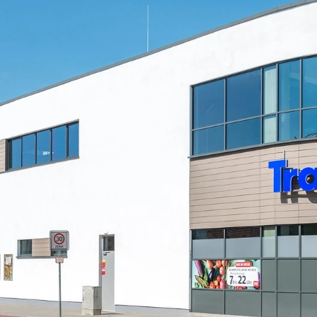
GESELLS
DAS
K