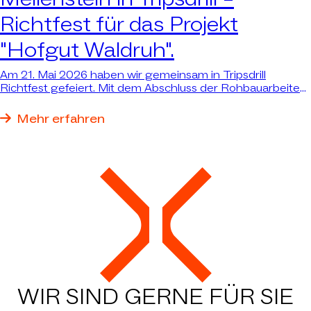
Richtfest für das Projekt
"Hofgut Waldruh".
Am 21. Mai 2026 haben wir gemeinsam in Tripsdrill
Richtfest gefeiert. Mit dem Abschluss der Rohbauarbeiten
für die neue Erlebnisgastronomie und das
Empfangsgebäude mit Wellnessbereich erreicht das
Mehr erfahren
Großprojekt „Hofgut Waldruh" einen wichtigen Meilenstein
– und die größte Einzelinvestition in der fast 100-jährigen
Geschichte von Tripsdrill nimmt sichtbar Gestalt an.
WIR SIND GERNE FÜR SIE