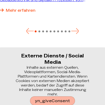
Bestandsumbau bis zum schlüsselfertigen Neubau
realisieren wir genau die Immobilie, die Ihre Anforderungen
Mehr erfahren
bestmöglich erfüllt.
Externe Dienste / Social
Media
Inhalte aus externen Quellen,
Videoplattformen, Social-Media-
Plattformen und Kartendiensten. Wenn
Cookies von externen Medien akzeptiert
werden, bedarf der Zugriff auf diese
Inhalte keiner manuellen Zustimmung
mehr.
yn_giveConsent