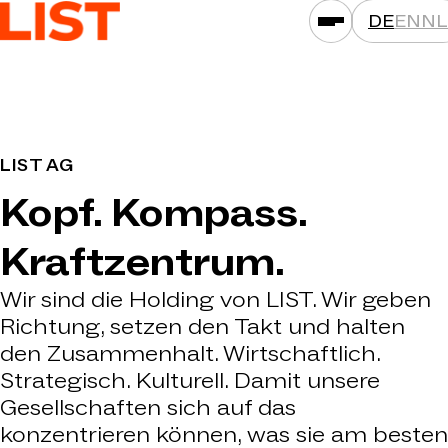
DE
EN
NL
LEISTUNGEN
LIST AG
ASSETKLASSEN
Kopf. Kompass.
STANDORTE
PROJEKTE
Kraftzentrum.
NEWS
Wir sind die Holding von LIST. Wir geben
GESELLSCHAFTEN
Richtung, setzen den Takt und halten
den Zusammenhalt. Wirtschaftlich.
DAS IST LIST
Strategisch. Kulturell. Damit unsere
KARRIERE
Gesellschaften sich auf das
KONTAKT
konzentrieren können, was sie am besten