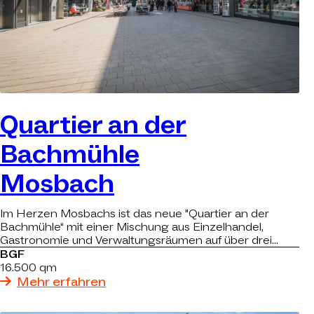
Quartier an der
Bachmühle
Mosbach
Im Herzen Mosbachs ist das neue "Quartier an der
Bachmühle“ mit einer Mischung aus Einzelhandel,
Gastronomie und Verwaltungsräumen auf über drei
Etagen entstanden.
BGF
16.500 qm
Mehr erfahren