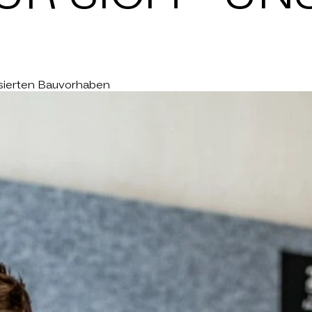
NEWS
CHAFTEN
 IST LIST
lisierten Bauvorhaben
ARRIERE
KONTAKT